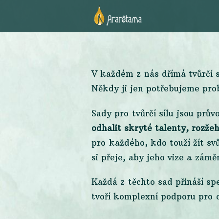
V každém z nás dřímá tvůrčí sí
Někdy ji jen potřebujeme prob
Sady pro tvůrčí sílu jsou prův
odhalit skryté talenty, rozže
pro každého, kdo touží žít svů
si přeje, aby jeho vize a zámě
Každá z těchto sad přináší sp
tvoří komplexní podporu pro c