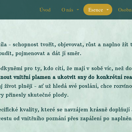
Úvod
O nás
Esence
Osobn
la - schopnost tvořit, objevovat, růst a naplno žít 
udit, pojmenovat a dát jí směr.
odkyněmi pro ty, kdo cítí, že mají v sobě víc, než do
hnout vnitřní plamen a ukotvit sny do konkrétní real
j život plněji - ať už hledá své poslání, chce rozvin
ry přinesly skutečné plody.
ecifické kvality, které se navzájem krásně doplňují
estu od vnitřního poznání přes zapálení po naplněno