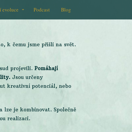
í evoluce
Podcast
Blog
to, k čemu jsme přišli na svět.
sud projevili.
Pomáhají
ity.
Jsou určeny
out kreativní potenciál, nebo
 a lze je kombinovat. Společně
u realizaci.